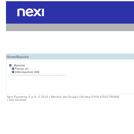
Home
/Banche
Banche
Focus on
Informazioni Utili
Nexi Payments S.p.A. © 2019 | Membro del Gruppo IVA Nexi P.IVA 10542790968
|
Dati societari