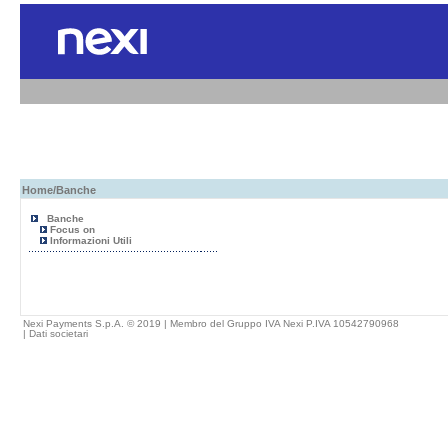
Home
/Banche
Banche
Focus on
Informazioni Utili
Nexi Payments S.p.A. © 2019 | Membro del Gruppo IVA Nexi P.IVA 10542790968
|
Dati societari