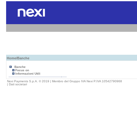
Home
/Banche
Banche
Focus on
Informazioni Utili
Nexi Payments S.p.A. © 2019 | Membro del Gruppo IVA Nexi P.IVA 10542790968
|
Dati societari