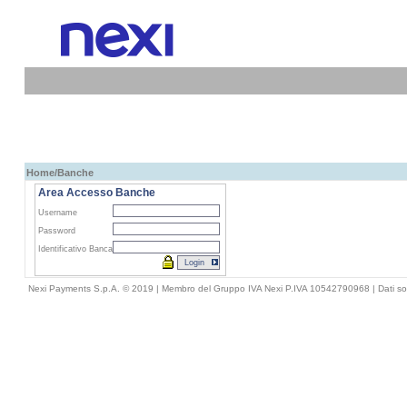
Home
/Banche
Area Accesso Banche
Username
Password
Identificativo Banca
Nexi Payments S.p.A. © 2019 | Membro del Gruppo IVA Nexi P.IVA 10542790968 |
Dati so