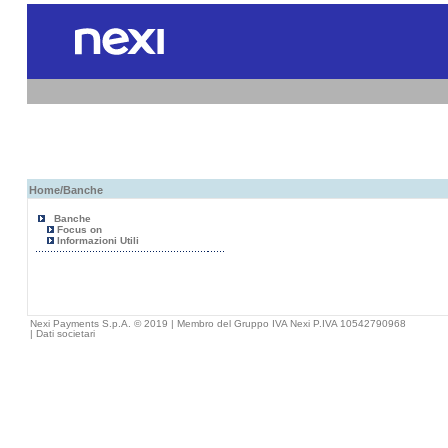
Home
/Banche
Banche
Focus on
Informazioni Utili
Nexi Payments S.p.A. © 2019 | Membro del Gruppo IVA Nexi P.IVA 10542790968
|
Dati societari