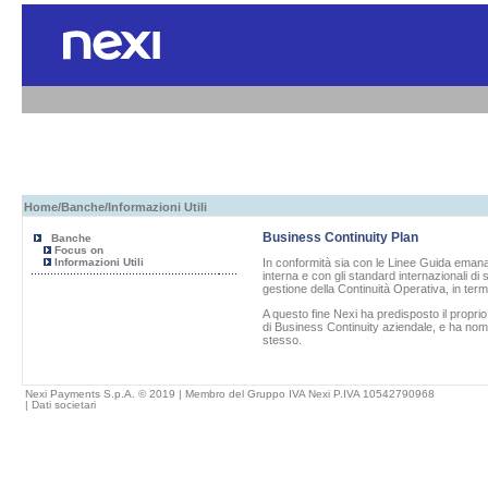
Home
/
Banche
/Informazioni Utili
Business Continuity Plan
Banche
Focus on
Informazioni Utili
In conformità sia con le Linee Guida emanat
interna e con gli standard internazionali di
gestione della Continuità Operativa, in term
A questo fine
Nexi
ha predisposto il propri
di Business Continuity aziendale, e ha nom
stesso.
Nexi Payments S.p.A. © 2019 | Membro del Gruppo IVA Nexi P.IVA 10542790968
|
Dati societari