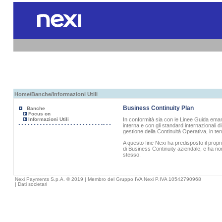
Home
/
Banche
/Informazioni Utili
Business Continuity Plan
Banche
Focus on
Informazioni Utili
In conformità sia con le Linee Guida eman
interna e con gli standard internazionali d
gestione della Continuità Operativa, in te
A questo fine
Nexi
ha predisposto il prop
di Business Continuity aziendale, e ha no
stesso.
Nexi Payments S.p.A. © 2019 | Membro del Gruppo IVA Nexi P.IVA 10542790968
|
Dati societari