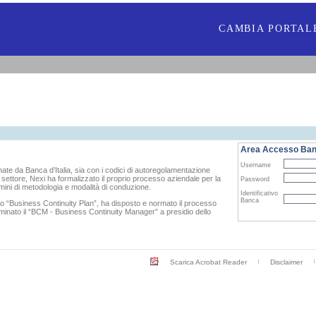
CAMBIA PORTAL
Area Accesso Ba
Username
ate da Banca d’Italia, sia con i codici di autoregolamentazione
i settore, Nexi ha formalizzato il proprio processo aziendale per la
Password
rmini di metodologia e modalità di conduzione.
Identificativo
Banca
rio “Business Continuity Plan”, ha disposto e normato il processo
minato il “BCM - Business Continuity Manager” a presidio dello
Scarica Acrobat Reader
Disclaimer