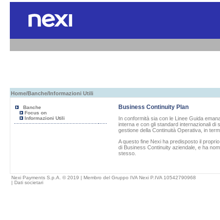
Home
/
Banche
/Informazioni Utili
Business Continuity Plan
Banche
Focus on
Informazioni Utili
In conformità sia con le Linee Guida emanat
interna e con gli standard internazionali di
gestione della Continuità Operativa, in term
A questo fine
Nexi
ha predisposto il propri
di Business Continuity aziendale, e ha nom
stesso.
Nexi Payments S.p.A. © 2019 | Membro del Gruppo IVA Nexi P.IVA 10542790968
|
Dati societari