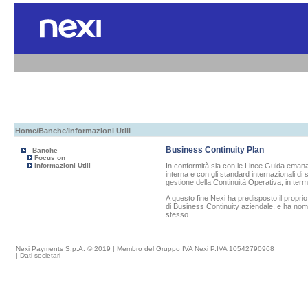
Home
/
Banche
/Informazioni Utili
Business Continuity Plan
Banche
Focus on
Informazioni Utili
In conformità sia con le Linee Guida emanat
interna e con gli standard internazionali di
gestione della Continuità Operativa, in term
A questo fine
Nexi
ha predisposto il propri
di Business Continuity aziendale, e ha nom
stesso.
Nexi Payments S.p.A. © 2019 | Membro del Gruppo IVA Nexi P.IVA 10542790968
|
Dati societari