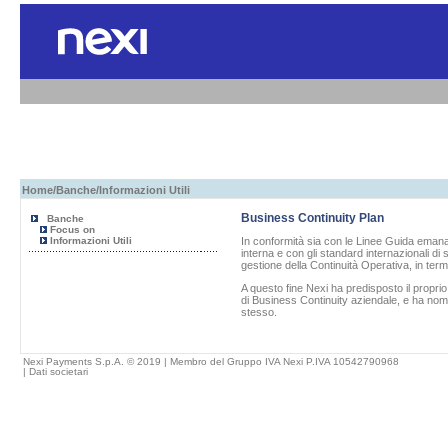
Home
/
Banche
/Informazioni Utili
Business Continuity Plan
Banche
Focus on
Informazioni Utili
In conformità sia con le Linee Guida emanat
interna e con gli standard internazionali di
gestione della Continuità Operativa, in term
A questo fine
Nexi
ha predisposto il propri
di Business Continuity aziendale, e ha nom
stesso.
Nexi Payments S.p.A. © 2019 | Membro del Gruppo IVA Nexi P.IVA 10542790968
|
Dati societari