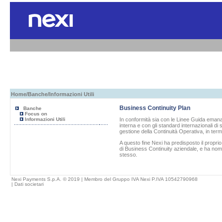
Home
/
Banche
/Informazioni Utili
Business Continuity Plan
Banche
Focus on
Informazioni Utili
In conformità sia con le Linee Guida emanat
interna e con gli standard internazionali di
gestione della Continuità Operativa, in term
A questo fine
Nexi
ha predisposto il propri
di Business Continuity aziendale, e ha nom
stesso.
Nexi Payments S.p.A. © 2019 | Membro del Gruppo IVA Nexi P.IVA 10542790968
|
Dati societari