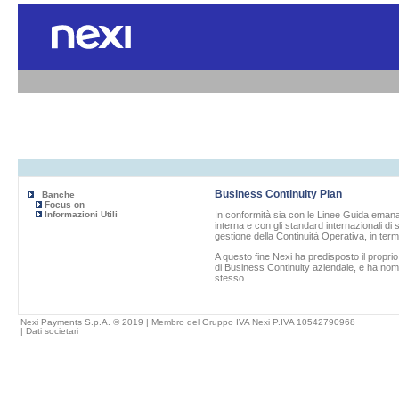
Business Continuity Plan
Banche
Focus on
Informazioni Utili
In conformità sia con le Linee Guida emanat
interna e con gli standard internazionali di
gestione della Continuità Operativa, in term
A questo fine
Nexi
ha predisposto il propri
di Business Continuity aziendale, e ha nom
stesso.
Nexi Payments S.p.A. © 2019 | Membro del Gruppo IVA Nexi P.IVA 10542790968
|
Dati societari