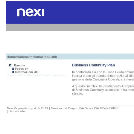
Home
/
Banche
/Informazioni Utili
Business Continuity Plan
Banche
Focus on
Informazioni Utili
In conformità sia con le Linee Guida emanat
interna e con gli standard internazionali di
gestione della Continuità Operativa, in term
A questo fine
Nexi
ha predisposto il propri
di Business Continuity aziendale, e ha nom
stesso.
Nexi Payments S.p.A. © 2019 | Membro del Gruppo IVA Nexi P.IVA 10542790968
|
Dati societari