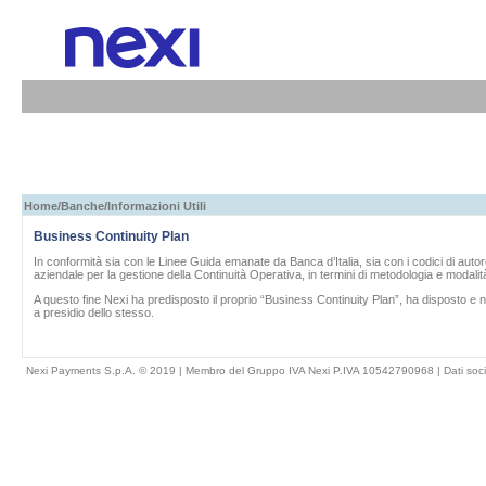
Home
/
Banche
/Informazioni Utili
Business Continuity Plan
In conformità sia con le Linee Guida emanate da Banca d’Italia, sia con i codici di auto
aziendale per la gestione della Continuità Operativa, in termini di metodologia e modali
A questo fine
Nexi
ha predisposto il proprio “Business Continuity Plan”, ha disposto e
a presidio dello stesso.
Nexi Payments S.p.A. © 2019 | Membro del Gruppo IVA Nexi P.IVA 10542790968 |
Dati soci