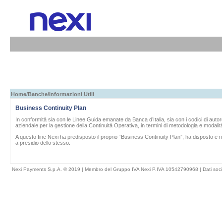
Home
/
Banche
/Informazioni Utili
Business Continuity Plan
In conformità sia con le Linee Guida emanate da Banca d’Italia, sia con i codici di auto
aziendale per la gestione della Continuità Operativa, in termini di metodologia e modali
A questo fine
Nexi
ha predisposto il proprio “Business Continuity Plan”, ha disposto e
a presidio dello stesso.
Nexi Payments S.p.A. © 2019 | Membro del Gruppo IVA Nexi P.IVA 10542790968 |
Dati soci