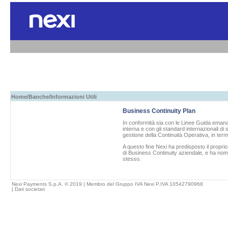
Home
/
Banche
/Informazioni Utili
Business Continuity Plan
In conformità sia con le Linee Guida emanat
interna e con gli standard internazionali di
gestione della Continuità Operativa, in term
A questo fine
Nexi
ha predisposto il propri
di Business Continuity aziendale, e ha nom
stesso.
Nexi Payments S.p.A. © 2019 | Membro del Gruppo IVA Nexi P.IVA 10542790968
|
Dati societari