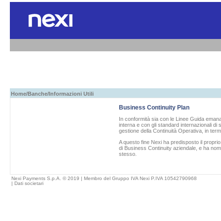
Home
/
Banche
/Informazioni Utili
Business Continuity Plan
In conformità sia con le Linee Guida emanat
interna e con gli standard internazionali di
gestione della Continuità Operativa, in term
A questo fine
Nexi
ha predisposto il propri
di Business Continuity aziendale, e ha nom
stesso.
Nexi Payments S.p.A. © 2019 | Membro del Gruppo IVA Nexi P.IVA 10542790968
|
Dati societari