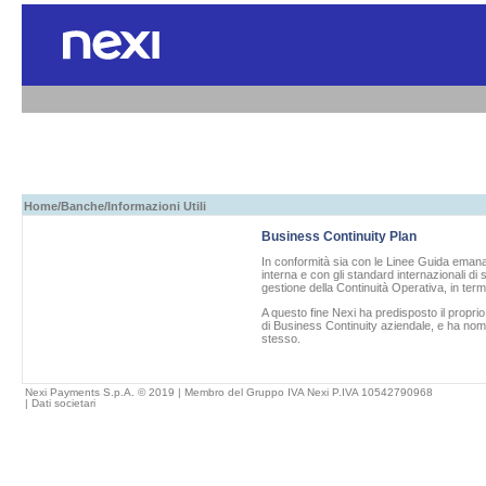
Home
/
Banche
/Informazioni Utili
Business Continuity Plan
In conformità sia con le Linee Guida emanat
interna e con gli standard internazionali di
gestione della Continuità Operativa, in term
A questo fine
Nexi
ha predisposto il propri
di Business Continuity aziendale, e ha nom
stesso.
Nexi Payments S.p.A. © 2019 | Membro del Gruppo IVA Nexi P.IVA 10542790968
|
Dati societari