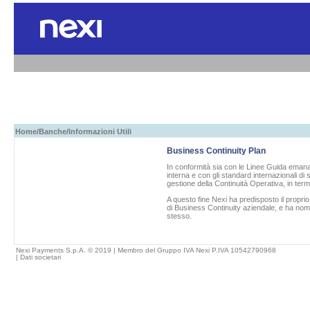
Home
/
Banche
/Informazioni Utili
Business Continuity Plan
In conformità sia con le Linee Guida emanat
interna e con gli standard internazionali di
gestione della Continuità Operativa, in term
A questo fine
Nexi
ha predisposto il propri
di Business Continuity aziendale, e ha nom
stesso.
Nexi Payments S.p.A. © 2019 | Membro del Gruppo IVA Nexi P.IVA 10542790968
|
Dati societari