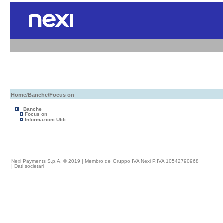
Home
/
Banche
/Focus on
Banche
Focus on
Informazioni Utili
Nexi Payments S.p.A. © 2019 | Membro del Gruppo IVA Nexi P.IVA 10542790968
|
Dati societari