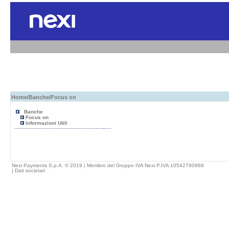
Home
/
Banche
/Focus on
Banche
Focus on
Informazioni Utili
Nexi Payments S.p.A. © 2019 | Membro del Gruppo IVA Nexi P.IVA 10542790968
|
Dati societari