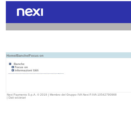
Home
/
Banche
/Focus on
Banche
Focus on
Informazioni Utili
Nexi Payments S.p.A. © 2019 | Membro del Gruppo IVA Nexi P.IVA 10542790968
|
Dati societari