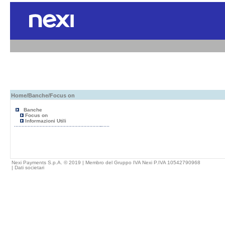
Home
/
Banche
/Focus on
Banche
Focus on
Informazioni Utili
Nexi Payments S.p.A. © 2019 | Membro del Gruppo IVA Nexi P.IVA 10542790968
|
Dati societari