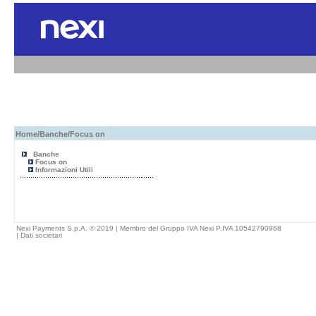
Home
/
Banche
/Focus on
Banche
Focus on
Informazioni Utili
Nexi Payments S.p.A. © 2019 | Membro del Gruppo IVA Nexi P.IVA 10542790968
|
Dati societari