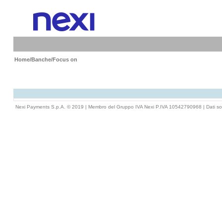
Home
/
Banche
/Focus on
Nexi Payments S.p.A. © 2019 | Membro del Gruppo IVA Nexi P.IVA 10542790968 |
Dati so