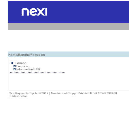
Home
/
Banche
/Focus on
Banche
Focus on
Informazioni Utili
Nexi Payments S.p.A. © 2019 | Membro del Gruppo IVA Nexi P.IVA 10542790968
|
Dati societari