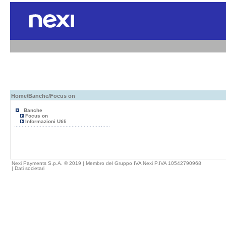
Home
/
Banche
/Focus on
Banche
Focus on
Informazioni Utili
Nexi Payments S.p.A. © 2019 | Membro del Gruppo IVA Nexi P.IVA 10542790968
|
Dati societari