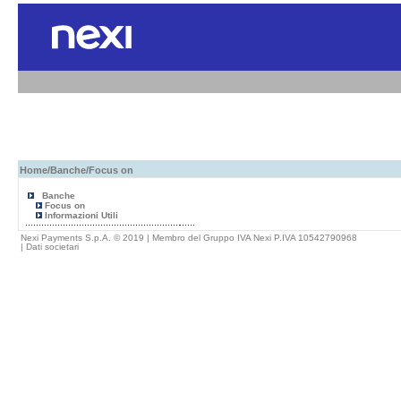
Home
/
Banche
/Focus on
Banche
Focus on
Informazioni Utili
Nexi Payments S.p.A. © 2019 | Membro del Gruppo IVA Nexi P.IVA 10542790968
|
Dati societari