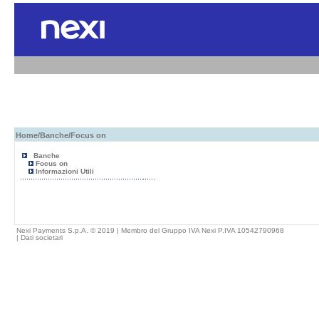
Home
/
Banche
/Focus on
Banche
Focus on
Informazioni Utili
Nexi Payments S.p.A. © 2019 | Membro del Gruppo IVA Nexi P.IVA 10542790968
|
Dati societari