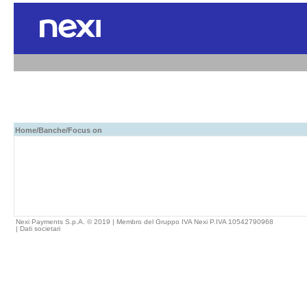
Home
/
Banche
/Focus on
Nexi Payments S.p.A. © 2019 | Membro del Gruppo IVA Nexi P.IVA 10542790968
|
Dati societari