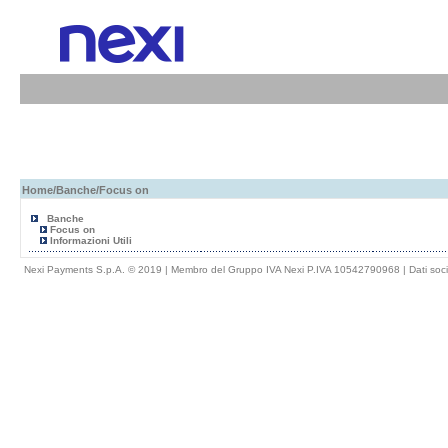
Home
/
Banche
/Focus on
Banche
Focus on
Informazioni Utili
Nexi Payments S.p.A. © 2019 | Membro del Gruppo IVA Nexi P.IVA 10542790968 |
Dati soci