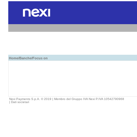
Home
/
Banche
/Focus on
Nexi Payments S.p.A. © 2019 | Membro del Gruppo IVA Nexi P.IVA 10542790968
|
Dati societari