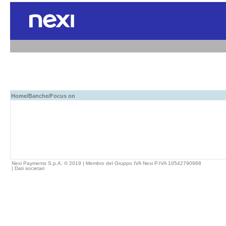
Home
/
Banche
/Focus on
Nexi Payments S.p.A. © 2019 | Membro del Gruppo IVA Nexi P.IVA 10542790968
|
Dati societari