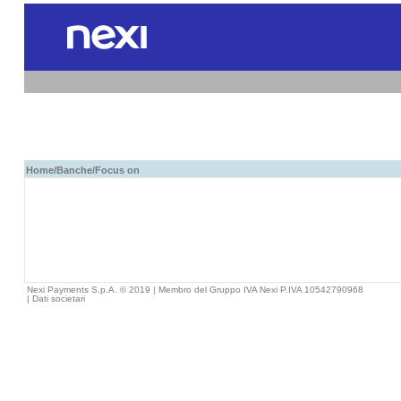
Home
/
Banche
/Focus on
Nexi Payments S.p.A. © 2019 | Membro del Gruppo IVA Nexi P.IVA 10542790968
|
Dati societari