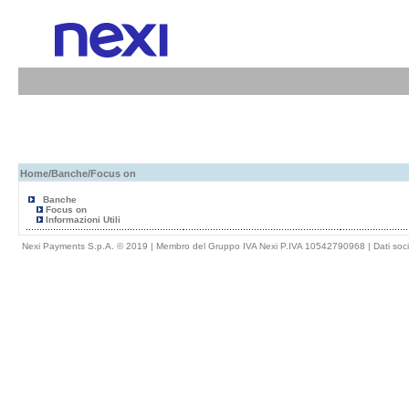
Home
/
Banche
/Focus on
Banche
Focus on
Informazioni Utili
Nexi Payments S.p.A. © 2019 | Membro del Gruppo IVA Nexi P.IVA 10542790968 |
Dati soci