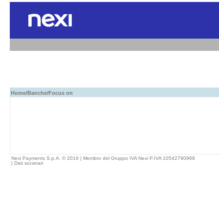
Home
/
Banche
/Focus on
Nexi Payments S.p.A. © 2019 | Membro del Gruppo IVA Nexi P.IVA 10542790968
|
Dati societari