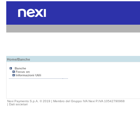
Home
/Banche
Banche
Focus on
Informazioni Utili
Nexi Payments S.p.A. © 2019 | Membro del Gruppo IVA Nexi P.IVA 10542790968
|
Dati societari