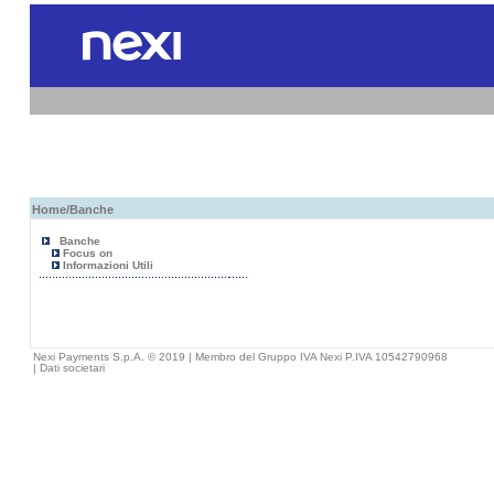
Home
/Banche
Banche
Focus on
Informazioni Utili
Nexi Payments S.p.A. © 2019 | Membro del Gruppo IVA Nexi P.IVA 10542790968
|
Dati societari