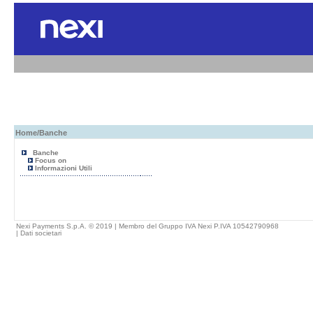
Home
/Banche
Banche
Focus on
Informazioni Utili
Nexi Payments S.p.A. © 2019 | Membro del Gruppo IVA Nexi P.IVA 10542790968
|
Dati societari