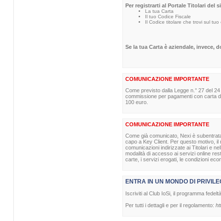
Per registrarti al Portale Titolari del 
La tua Carta
Il tuo Codice Fiscale
Il Codice titolare che trovi sul tuo
Se la tua Carta è aziendale, invece, 
COMUNICAZIONE IMPORTANTE
Come previsto dalla Legge n.° 27 del 24
commissione per pagamenti con carta di p
100 euro.
COMUNICAZIONE IMPORTANTE
Come già comunicato, Nexi è subentrata nel
capo a Key Client. Per questo motivo, il m
comunicazioni indirizzate ai Titolari e ne
modalità di accesso ai servizi online re
carte, i servizi erogati, le condizioni eco
ENTRA IN UN MONDO DI PRIVILE
Iscriviti al Club IoSi, il programma fedelt
Per tutti i dettagli e per il regolamento:
ht