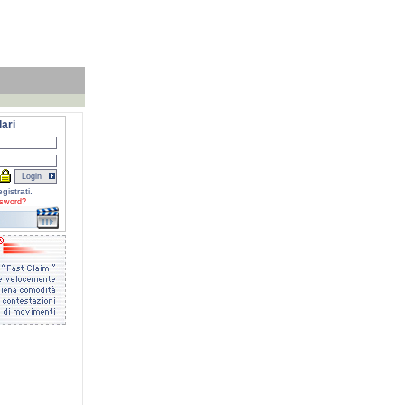
ari
gistrati.
sword?