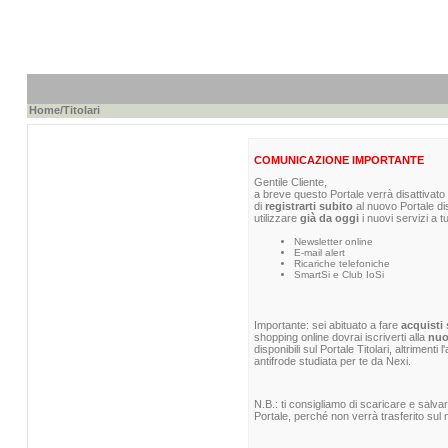
Home
/Titolari
COMUNICAZIONE IMPORTANTE
Gentile Cliente,
a breve questo Portale verrà disattivato 
di
registrarti subito
al nuovo Portale di
utilizzare
già da oggi
i nuovi servizi a t
Newsletter online
E-mail alert
Ricariche telefoniche
SmartSi e Club IoSi
Importante: sei abituato a fare
acquisti 
shopping online dovrai iscriverti alla
nuo
disponibili sul Portale Titolari, altrimenti
antifrode studiata per te da Nexi.
N.B.: ti consigliamo di scaricare e salva
Portale, perché non verrà trasferito sul n