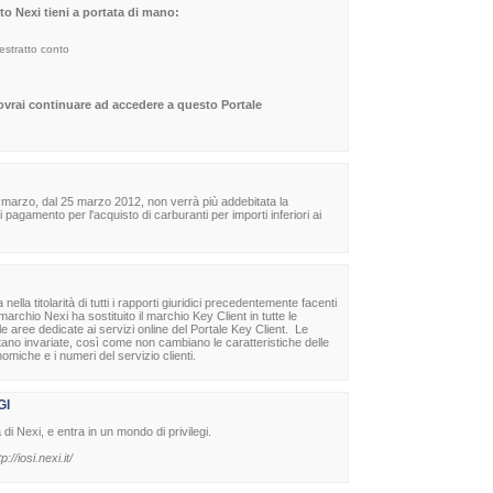
sito Nexi tieni a portata di mano:
 estratto conto
dovrai continuare ad accedere a questo Portale
 marzo, dal 25 marzo 2012, non verrà più addebitata la
agamento per l'acquisto di carburanti per importi inferiori ai
la titolarità di tutti i rapporti giuridici precedentemente facenti
archio Nexi ha sostituito il marchio Key Client in tutte le
lle aree dedicate ai servizi online del Portale Key Client. Le
stano invariate, così come non cambiano le caratteristiche delle
nomiche e i numeri del servizio clienti.
GI
à di Nexi, e entra in un mondo di privilegi.
tp://iosi.nexi.it/