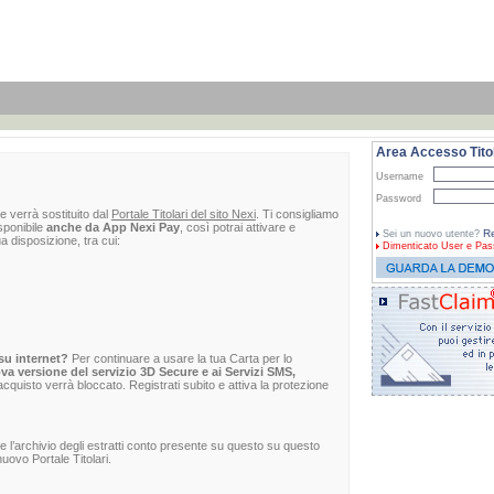
Area Accesso Titol
Username
Password
e verrà sostituito dal
Portale Titolari del sito Nexi
. Ti consigliamo
sponibile
anche da App Nexi Pay
, così potrai attivare e
Re
Sei un nuovo utente?
ua disposizione, tra cui:
Dimenticato
User e Pas
su internet?
Per continuare a usare la tua Carta per lo
va versione del servizio 3D Secure e ai Servizi SMS,
 l'acquisto verrà bloccato. Registrati subito e attiva la protezione
re l’archivio degli estratti conto presente su questo su questo
uovo Portale Titolari.