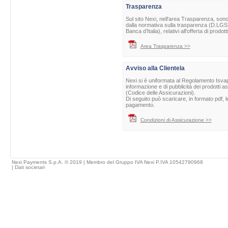
Trasparenza
Sul sito Nexi, nell'area Trasparenza, sono 
dalla normativa sulla trasparenza (D.LGS 
Banca d’Italia), relativi all'offerta di prod
Area Trasparenza >>
Avviso alla Clientela
Nexi si è uniformata al Regolamento Isvap 
informazione e di pubblicità dei prodotti as
(Codice delle Assicurazioni).
Di seguito può scaricare, in formato pdf, l
pagamento.
Condizioni di Assicurazione >>
Nexi Payments S.p.A. © 2019 | Membro del Gruppo IVA Nexi P.IVA 10542790968
|
Dati societari