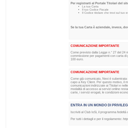
Per registrarti al Portale Titolari del s
La tua Carta
Il tuo Codice Fiscale
Il Codice titolare che trovi sul tuo 
Se la tua Carta è aziendale, invece, d
COMUNICAZIONE IMPORTANTE
Come previsto dalla Legge n.° 27 del 24 m
commissione per pagamenti con carta di pag
100 euro.
COMUNICAZIONE IMPORTANTE
Come già comunicato, Nexi è subentrata nell
capo a Key Client. Per questo motivo, il ma
comunicazioni indirizzate ai Titolari e nell
modalità di accesso ai servizi online rest
carte, i servizi erogati, le condizioni econ
ENTRA IN UN MONDO DI PRIVILEG
Iscriviti al Club IoSi, il programma fedeltà 
Per tutti i dettagli e per il regolamento:
http