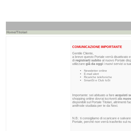
Home
/Titolari
COMUNICAZIONE IMPORTANTE
Gentile Cliente,
a breve questo Portale verrà disattivato e 
di
registrarti subito
al nuovo Portale dis
utilizzare
già da oggi
i nuovi servizi a tua
Newsletter online
E-mail alert
Ricariche telefoniche
SmartSi e Club IoSi
Importante: sei abituato a fare
acquisti s
shopping online dovrai iscriverti alla
nuova
disponibili sul Portale Titolari, altrimenti 
antifrode studiata per te da Nexi.
N.B.: ti consigliamo di scaricare e salvare
Portale, perché non verrà trasferito sul nu