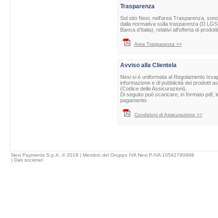
Trasparenza
Sul sito Nexi, nell'area Trasparenza, sono 
dalla normativa sulla trasparenza (D.LGS 
Banca d’Italia), relativi all'offerta di prod
Area Trasparenza >>
Avviso alla Clientela
Nexi si è uniformata al Regolamento Isvap 
informazione e di pubblicità dei prodotti as
(Codice delle Assicurazioni).
Di seguito può scaricare, in formato pdf, l
pagamento.
Condizioni di Assicurazione >>
Nexi Payments S.p.A. © 2019 | Membro del Gruppo IVA Nexi P.IVA 10542790968
|
Dati societari