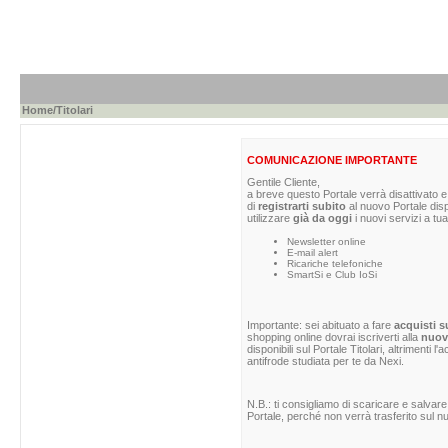
Home
/Titolari
COMUNICAZIONE IMPORTANTE
Gentile Cliente,
a breve questo Portale verrà disattivato e 
di
registrarti subito
al nuovo Portale dis
utilizzare
già da oggi
i nuovi servizi a tua
Newsletter online
E-mail alert
Ricariche telefoniche
SmartSi e Club IoSi
Importante: sei abituato a fare
acquisti s
shopping online dovrai iscriverti alla
nuova
disponibili sul Portale Titolari, altrimenti 
antifrode studiata per te da Nexi.
N.B.: ti consigliamo di scaricare e salvare
Portale, perché non verrà trasferito sul nu