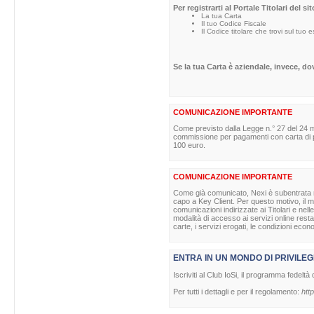
Per registrarti al Portale Titolari del s
La tua Carta
Il tuo Codice Fiscale
Il Codice titolare che trovi sul tuo 
Se la tua Carta è aziendale, invece, d
COMUNICAZIONE IMPORTANTE
Come previsto dalla Legge n.° 27 del 24 m
commissione per pagamenti con carta di pag
100 euro.
COMUNICAZIONE IMPORTANTE
Come già comunicato, Nexi è subentrata nell
capo a Key Client. Per questo motivo, il ma
comunicazioni indirizzate ai Titolari e nell
modalità di accesso ai servizi online rest
carte, i servizi erogati, le condizioni econ
ENTRA IN UN MONDO DI PRIVILEG
Iscriviti al Club IoSi, il programma fedeltà 
Per tutti i dettagli e per il regolamento:
http