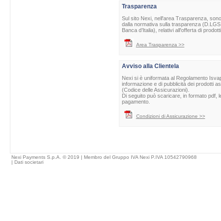
Trasparenza
Sul sito Nexi, nell'area Trasparenza, sono 
dalla normativa sulla trasparenza (D.LGS 
Banca d’Italia), relativi all'offerta di prod
Area Trasparenza >>
Avviso alla Clientela
Nexi si è uniformata al Regolamento Isvap 
informazione e di pubblicità dei prodotti as
(Codice delle Assicurazioni).
Di seguito può scaricare, in formato pdf, l
pagamento.
Condizioni di Assicurazione >>
Nexi Payments S.p.A. © 2019 | Membro del Gruppo IVA Nexi P.IVA 10542790968
|
Dati societari