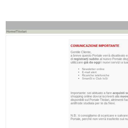
Home
/Titolari
COMUNICAZIONE IMPORTANTE
Gentile Cliente,
a breve questo Portale verrà disattivato e 
di
registrarti subito
al nuovo Portale dis
utilizzare
già da oggi
i nuovi servizi a tua
Newsletter online
E-mail alert
Ricariche telefoniche
SmartSi e Club IoSi
Importante: sei abituato a fare
acquisti s
shopping online dovrai iscriverti alla
nuova
disponibili sul Portale Titolari, altrimenti 
antifrode studiata per te da Nexi.
N.B.: ti consigliamo di scaricare e salvare
Portale, perché non verrà trasferito sul nu