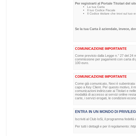
Per registrarti al Portale Titolari del s
La tua Carta
Il tuo Codice Fiscale
Il Codice titolare che trovi sul tuo 
Se la tua Carta è aziendale, invece, d
COMUNICAZIONE IMPORTANTE
Come previsto dalla Legge n.° 27 del 24 m
commissione per pagamenti con carta di pag
100 euro.
COMUNICAZIONE IMPORTANTE
Come già comunicato, Nexi è subentrata nell
capo a Key Client. Per questo motivo, il ma
comunicazioni indirizzate ai Titolari e nell
modalità di accesso ai servizi online rest
carte, i servizi erogati, le condizioni econ
ENTRA IN UN MONDO DI PRIVILEG
Iscriviti al Club IoSi, il programma fedeltà 
Per tutti i dettagli e per il regolamento:
http