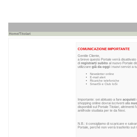
Home
/Titolari
COMUNICAZIONE IMPORTANTE
Gentile Cliente,
a breve questo Portale verrà disattivato 
di
registrarti subito
al nuovo Portale di
utilizzare
già da oggi
i nuovi servizi a t
Newsletter online
E-mail alert
Ricariche telefoniche
SmartSi e Club IoSi
Importante: sei abituato a fare
acquisti 
shopping online dovrai iscriverti alla
nuo
disponibili sul Portale Titolari, altrimenti
antifrode studiata per te da Nexi.
N.B.: ti consigliamo di scaricare e salva
Portale, perché non verrà trasferito sul n