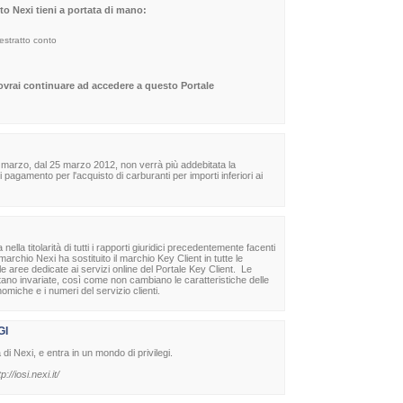
sito Nexi tieni a portata di mano:
 estratto conto
dovrai continuare ad accedere a questo Portale
 marzo, dal 25 marzo 2012, non verrà più addebitata la
agamento per l'acquisto di carburanti per importi inferiori ai
la titolarità di tutti i rapporti giuridici precedentemente facenti
archio Nexi ha sostituito il marchio Key Client in tutte le
lle aree dedicate ai servizi online del Portale Key Client. Le
stano invariate, così come non cambiano le caratteristiche delle
nomiche e i numeri del servizio clienti.
GI
à di Nexi, e entra in un mondo di privilegi.
tp://iosi.nexi.it/