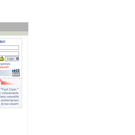
ari
gistrati.
sword?