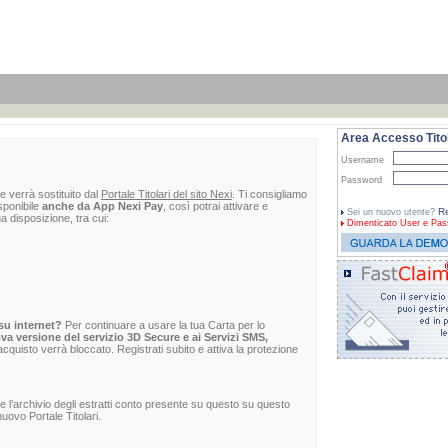
Area Accesso Titol
Username
Password
e verrà sostituito dal
Portale Titolari del sito Nexi
. Ti consigliamo
sponibile
anche da App Nexi Pay
, così potrai attivare e
Re
Sei un nuovo utente?
ua disposizione, tra cui:
Dimenticato
User e Pas
su internet?
Per continuare a usare la tua Carta per lo
va versione del servizio 3D Secure e ai Servizi SMS,
 l'acquisto verrà bloccato. Registrati subito e attiva la protezione
re l’archivio degli estratti conto presente su questo su questo
uovo Portale Titolari.