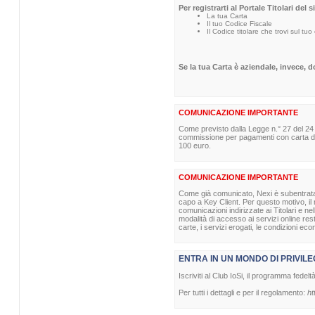
Per registrarti al Portale Titolari del 
La tua Carta
Il tuo Codice Fiscale
Il Codice titolare che trovi sul tuo
Se la tua Carta è aziendale, invece, 
COMUNICAZIONE IMPORTANTE
Come previsto dalla Legge n.° 27 del 24
commissione per pagamenti con carta di p
100 euro.
COMUNICAZIONE IMPORTANTE
Come già comunicato, Nexi è subentrata nel
capo a Key Client. Per questo motivo, il m
comunicazioni indirizzate ai Titolari e ne
modalità di accesso ai servizi online re
carte, i servizi erogati, le condizioni eco
ENTRA IN UN MONDO DI PRIVILE
Iscriviti al Club IoSi, il programma fedelt
Per tutti i dettagli e per il regolamento:
ht