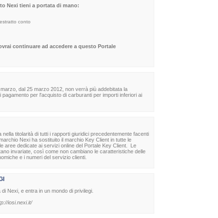
sito Nexi tieni a portata di mano:
 estratto conto
dovrai continuare ad accedere a questo Portale
 marzo, dal 25 marzo 2012, non verrà più addebitata la
agamento per l'acquisto di carburanti per importi inferiori ai
la titolarità di tutti i rapporti giuridici precedentemente facenti
archio Nexi ha sostituito il marchio Key Client in tutte le
lle aree dedicate ai servizi online del Portale Key Client. Le
stano invariate, così come non cambiano le caratteristiche delle
nomiche e i numeri del servizio clienti.
GI
à di Nexi, e entra in un mondo di privilegi.
tp://iosi.nexi.it/