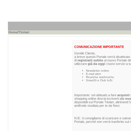
Home
/Titolari
COMUNICAZIONE IMPORTANTE
Gentile Cliente,
a breve questo Portale verrà disattivato 
di
registrarti subito
al nuovo Portale di
utilizzare
già da oggi
i nuovi servizi a t
Newsletter online
E-mail alert
Ricariche telefoniche
SmartSi e Club IoSi
Importante: sei abituato a fare
acquisti 
shopping online dovrai iscriverti alla
nuo
disponibili sul Portale Titolari, altrimenti
antifrode studiata per te da Nexi.
N.B.: ti consigliamo di scaricare e salva
Portale, perché non verrà trasferito sul n