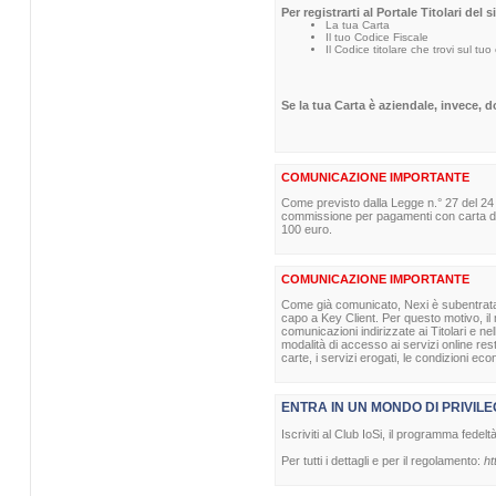
Per registrarti al Portale Titolari del 
La tua Carta
Il tuo Codice Fiscale
Il Codice titolare che trovi sul tuo
Se la tua Carta è aziendale, invece, 
COMUNICAZIONE IMPORTANTE
Come previsto dalla Legge n.° 27 del 24
commissione per pagamenti con carta di p
100 euro.
COMUNICAZIONE IMPORTANTE
Come già comunicato, Nexi è subentrata nel
capo a Key Client. Per questo motivo, il m
comunicazioni indirizzate ai Titolari e ne
modalità di accesso ai servizi online re
carte, i servizi erogati, le condizioni eco
ENTRA IN UN MONDO DI PRIVILE
Iscriviti al Club IoSi, il programma fedelt
Per tutti i dettagli e per il regolamento:
ht