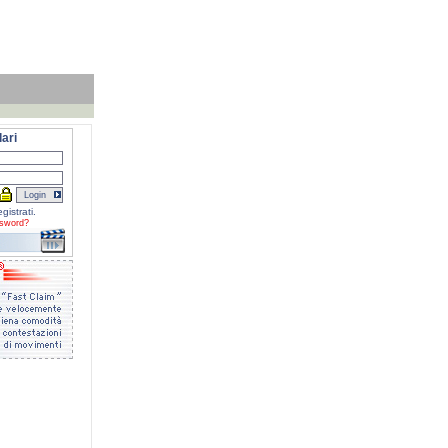
ari
gistrati.
sword?