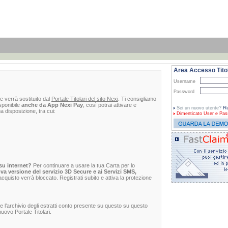
Area Accesso Titol
Username
Password
e verrà sostituito dal
Portale Titolari del sito Nexi
. Ti consigliamo
sponibile
anche da App Nexi Pay
, così potrai attivare e
Re
Sei un nuovo utente?
ua disposizione, tra cui:
Dimenticato
User e Pas
su internet?
Per continuare a usare la tua Carta per lo
va versione del servizio 3D Secure e ai Servizi SMS,
 l'acquisto verrà bloccato. Registrati subito e attiva la protezione
re l’archivio degli estratti conto presente su questo su questo
uovo Portale Titolari.