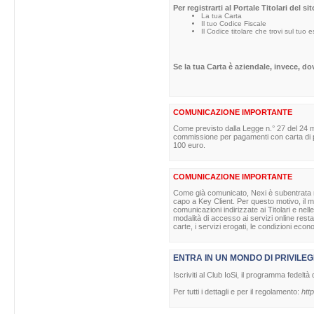
Per registrarti al Portale Titolari del s
La tua Carta
Il tuo Codice Fiscale
Il Codice titolare che trovi sul tuo 
Se la tua Carta è aziendale, invece, d
COMUNICAZIONE IMPORTANTE
Come previsto dalla Legge n.° 27 del 24 m
commissione per pagamenti con carta di pag
100 euro.
COMUNICAZIONE IMPORTANTE
Come già comunicato, Nexi è subentrata nell
capo a Key Client. Per questo motivo, il ma
comunicazioni indirizzate ai Titolari e nell
modalità di accesso ai servizi online rest
carte, i servizi erogati, le condizioni econ
ENTRA IN UN MONDO DI PRIVILEG
Iscriviti al Club IoSi, il programma fedeltà 
Per tutti i dettagli e per il regolamento:
http