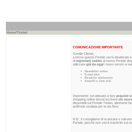
Home
/Titolari
COMUNICAZIONE IMPORTANTE
Gentile Cliente,
a breve questo Portale verrà disattivato e 
di
registrarti subito
al nuovo Portale dis
utilizzare
già da oggi
i nuovi servizi a tua
Newsletter online
E-mail alert
Ricariche telefoniche
SmartSi e Club IoSi
Importante: sei abituato a fare
acquisti s
shopping online dovrai iscriverti alla
nuova
disponibili sul Portale Titolari, altrimenti 
antifrode studiata per te da Nexi.
N.B.: ti consigliamo di scaricare e salvare
Portale, perché non verrà trasferito sul nu