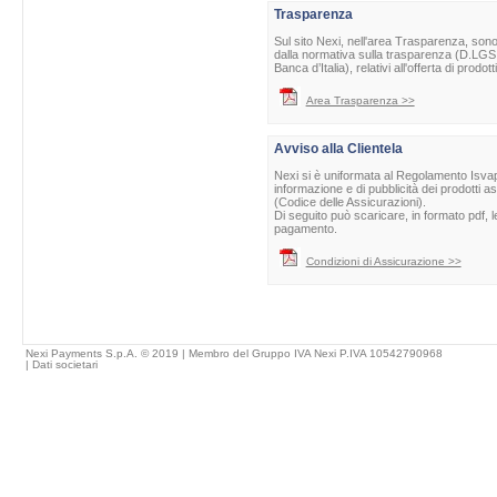
Trasparenza
Sul sito Nexi, nell'area Trasparenza, sono 
dalla normativa sulla trasparenza (D.LGS 
Banca d’Italia), relativi all'offerta di prod
Area Trasparenza >>
Avviso alla Clientela
Nexi si è uniformata al Regolamento Isvap 
informazione e di pubblicità dei prodotti as
(Codice delle Assicurazioni).
Di seguito può scaricare, in formato pdf, l
pagamento.
Condizioni di Assicurazione >>
Nexi Payments S.p.A. © 2019 | Membro del Gruppo IVA Nexi P.IVA 10542790968
|
Dati societari