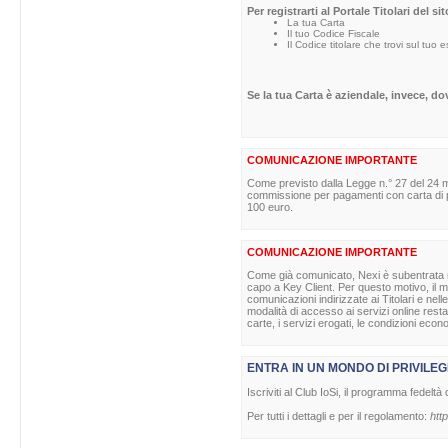
Per registrarti al Portale Titolari del s
La tua Carta
Il tuo Codice Fiscale
Il Codice titolare che trovi sul tuo 
Se la tua Carta è aziendale, invece, d
COMUNICAZIONE IMPORTANTE
Come previsto dalla Legge n.° 27 del 24 m
commissione per pagamenti con carta di pag
100 euro.
COMUNICAZIONE IMPORTANTE
Come già comunicato, Nexi è subentrata nell
capo a Key Client. Per questo motivo, il ma
comunicazioni indirizzate ai Titolari e nell
modalità di accesso ai servizi online rest
carte, i servizi erogati, le condizioni econ
ENTRA IN UN MONDO DI PRIVILEG
Iscriviti al Club IoSi, il programma fedeltà 
Per tutti i dettagli e per il regolamento:
http