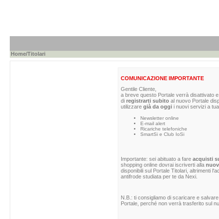
Home
/Titolari
COMUNICAZIONE IMPORTANTE
Gentile Cliente,
a breve questo Portale verrà disattivato e 
di
registrarti subito
al nuovo Portale dis
utilizzare
già da oggi
i nuovi servizi a tua
Newsletter online
E-mail alert
Ricariche telefoniche
SmartSi e Club IoSi
Importante: sei abituato a fare
acquisti s
shopping online dovrai iscriverti alla
nuova
disponibili sul Portale Titolari, altrimenti 
antifrode studiata per te da Nexi.
N.B.: ti consigliamo di scaricare e salvare
Portale, perché non verrà trasferito sul nu