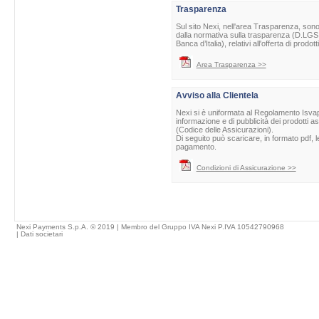
Trasparenza
Sul sito Nexi, nell'area Trasparenza, sono 
dalla normativa sulla trasparenza (D.LGS 
Banca d’Italia), relativi all'offerta di prod
Area Trasparenza >>
Avviso alla Clientela
Nexi si è uniformata al Regolamento Isvap 
informazione e di pubblicità dei prodotti as
(Codice delle Assicurazioni).
Di seguito può scaricare, in formato pdf, l
pagamento.
Condizioni di Assicurazione >>
Nexi Payments S.p.A. © 2019 | Membro del Gruppo IVA Nexi P.IVA 10542790968
|
Dati societari