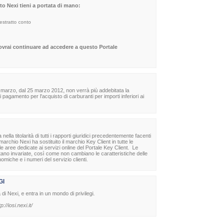
sito Nexi tieni a portata di mano:
 estratto conto
dovrai continuare ad accedere a questo Portale
 marzo, dal 25 marzo 2012, non verrà più addebitata la
agamento per l'acquisto di carburanti per importi inferiori ai
la titolarità di tutti i rapporti giuridici precedentemente facenti
archio Nexi ha sostituito il marchio Key Client in tutte le
lle aree dedicate ai servizi online del Portale Key Client. Le
stano invariate, così come non cambiano le caratteristiche delle
nomiche e i numeri del servizio clienti.
GI
à di Nexi, e entra in un mondo di privilegi.
tp://iosi.nexi.it/