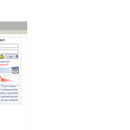
ari
gistrati.
sword?