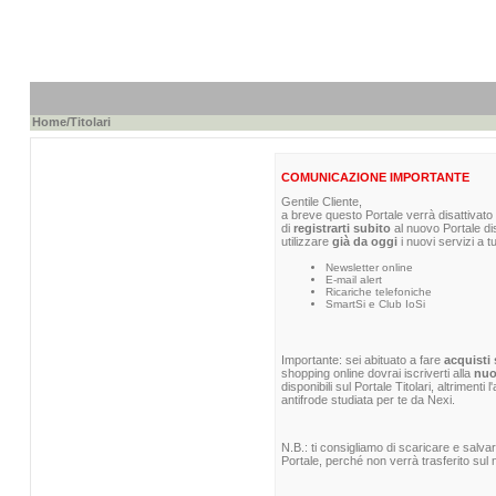
Home
/Titolari
COMUNICAZIONE IMPORTANTE
Gentile Cliente,
a breve questo Portale verrà disattivato 
di
registrarti subito
al nuovo Portale di
utilizzare
già da oggi
i nuovi servizi a t
Newsletter online
E-mail alert
Ricariche telefoniche
SmartSi e Club IoSi
Importante: sei abituato a fare
acquisti 
shopping online dovrai iscriverti alla
nuo
disponibili sul Portale Titolari, altrimenti
antifrode studiata per te da Nexi.
N.B.: ti consigliamo di scaricare e salva
Portale, perché non verrà trasferito sul n