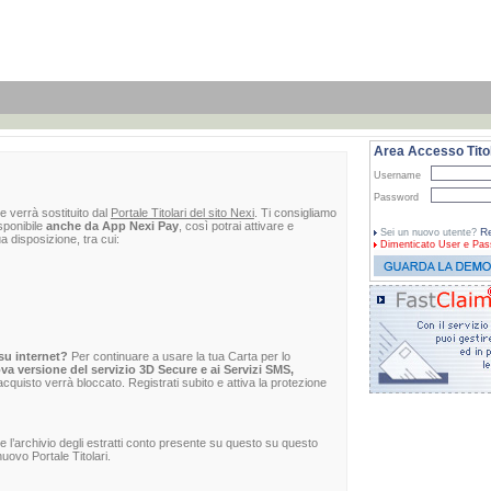
Area Accesso Titol
Username
Password
e verrà sostituito dal
Portale Titolari del sito Nexi
. Ti consigliamo
sponibile
anche da App Nexi Pay
, così potrai attivare e
Re
Sei un nuovo utente?
ua disposizione, tra cui:
Dimenticato
User e Pas
su internet?
Per continuare a usare la tua Carta per lo
va versione del servizio 3D Secure e ai Servizi SMS,
 l'acquisto verrà bloccato. Registrati subito e attiva la protezione
re l’archivio degli estratti conto presente su questo su questo
uovo Portale Titolari.