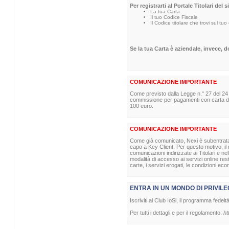
Per registrarti al Portale Titolari del 
La tua Carta
Il tuo Codice Fiscale
Il Codice titolare che trovi sul tuo
Se la tua Carta è aziendale, invece, 
COMUNICAZIONE IMPORTANTE
Come previsto dalla Legge n.° 27 del 24
commissione per pagamenti con carta di p
100 euro.
COMUNICAZIONE IMPORTANTE
Come già comunicato, Nexi è subentrata nel
capo a Key Client. Per questo motivo, il m
comunicazioni indirizzate ai Titolari e ne
modalità di accesso ai servizi online re
carte, i servizi erogati, le condizioni eco
ENTRA IN UN MONDO DI PRIVILE
Iscriviti al Club IoSi, il programma fedelt
Per tutti i dettagli e per il regolamento:
ht