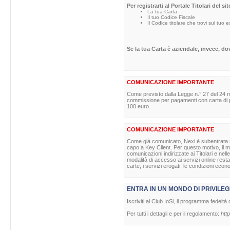
Per registrarti al Portale Titolari del s
La tua Carta
Il tuo Codice Fiscale
Il Codice titolare che trovi sul tuo 
Se la tua Carta è aziendale, invece, d
COMUNICAZIONE IMPORTANTE
Come previsto dalla Legge n.° 27 del 24 m
commissione per pagamenti con carta di pag
100 euro.
COMUNICAZIONE IMPORTANTE
Come già comunicato, Nexi è subentrata nell
capo a Key Client. Per questo motivo, il ma
comunicazioni indirizzate ai Titolari e nell
modalità di accesso ai servizi online rest
carte, i servizi erogati, le condizioni econ
ENTRA IN UN MONDO DI PRIVILEG
Iscriviti al Club IoSi, il programma fedeltà 
Per tutti i dettagli e per il regolamento:
http