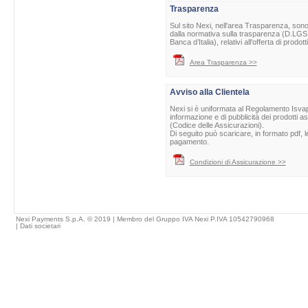
Trasparenza
Sul sito Nexi, nell'area Trasparenza, sono 
dalla normativa sulla trasparenza (D.LGS 
Banca d’Italia), relativi all'offerta di prod
Area Trasparenza >>
Avviso alla Clientela
Nexi si è uniformata al Regolamento Isvap 
informazione e di pubblicità dei prodotti as
(Codice delle Assicurazioni).
Di seguito può scaricare, in formato pdf, l
pagamento.
Condizioni di Assicurazione >>
Nexi Payments S.p.A. © 2019 | Membro del Gruppo IVA Nexi P.IVA 10542790968
|
Dati societari