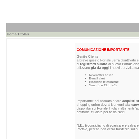
Home
/Titolari
COMUNICAZIONE IMPORTANTE
Gentile Cliente,
a breve questo Portale verrà disattivato e 
di
registrarti subito
al nuovo Portale dis
utilizzare
già da oggi
i nuovi servizi a tua
Newsletter online
E-mail alert
Ricariche telefoniche
SmartSi e Club IoSi
Importante: sei abituato a fare
acquisti s
shopping online dovrai iscriverti alla
nuova
disponibili sul Portale Titolari, altrimenti 
antifrode studiata per te da Nexi.
N.B.: ti consigliamo di scaricare e salvare
Portale, perché non verrà trasferito sul nu