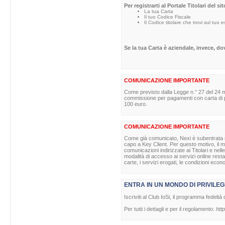
Per registrarti al Portale Titolari del s
La tua Carta
Il tuo Codice Fiscale
Il Codice titolare che trovi sul tuo 
Se la tua Carta è aziendale, invece, d
COMUNICAZIONE IMPORTANTE
Come previsto dalla Legge n.° 27 del 24 m
commissione per pagamenti con carta di pag
100 euro.
COMUNICAZIONE IMPORTANTE
Come già comunicato, Nexi è subentrata nell
capo a Key Client. Per questo motivo, il ma
comunicazioni indirizzate ai Titolari e nell
modalità di accesso ai servizi online rest
carte, i servizi erogati, le condizioni econ
ENTRA IN UN MONDO DI PRIVILEG
Iscriviti al Club IoSi, il programma fedeltà 
Per tutti i dettagli e per il regolamento:
http