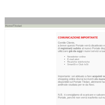
Home
/Titolari
COMUNICAZIONE IMPORTANTE
Gentile Cliente,
a breve questo Portale verrà disattivato e 
di
registrarti subito
al nuovo Portale dis
utilizzare
già da oggi
i nuovi servizi a tua
Newsletter online
E-mail alert
Ricariche telefoniche
SmartSi e Club IoSi
Importante: sei abituato a fare
acquisti s
shopping online dovrai iscriverti alla
nuova
disponibili sul Portale Titolari, altrimenti 
antifrode studiata per te da Nexi.
N.B.: ti consigliamo di scaricare e salvare
Portale, perché non verrà trasferito sul nu