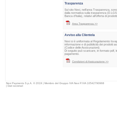
Trasparenza
Sul sito Nexi, nell'area Trasparenza, sono 
dalla normativa sulla trasparenza (D.LGS 
Banca d’Italia), relativi all'offerta di prod
Area Trasparenza >>
Avviso alla Clientela
Nexi si è uniformata al Regolamento Isvap 
informazione e di pubblicità dei prodotti as
(Codice delle Assicurazioni).
Di seguito può scaricare, in formato pdf, l
pagamento.
Condizioni di Assicurazione >>
Nexi Payments S.p.A. © 2019 | Membro del Gruppo IVA Nexi P.IVA 10542790968
|
Dati societari